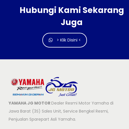
Hubungi Kami Sekarang
Juga
> Klik Disini <
YAMAHA JG MOTOR
Dealer Resmi Motor Yamaha di
Jawa Barat (3S) Sales Unit, Service Bengkel Resmi,
Penjualan Sparepart Asli Yamaha.