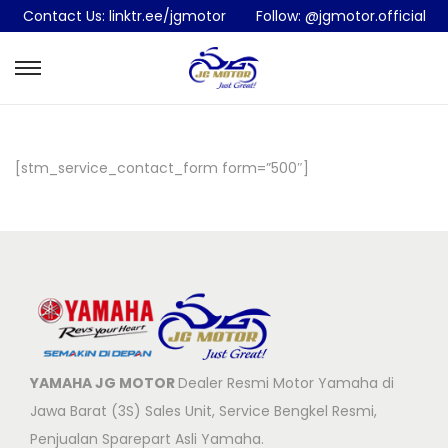
Contact Us:
linktr.ee/jgmotor
Follow:
@jgmotor.official
S
S
k
k
i
i
p
p
[stm_service_contact_form form=”500″]
t
t
o
o
n
c
a
o
v
n
i
t
g
e
YAMAHA JG MOTOR
Dealer Resmi Motor Yamaha di
a
n
Jawa Barat (3S) Sales Unit, Service Bengkel Resmi,
t
t
Penjualan Sparepart Asli Yamaha.
i