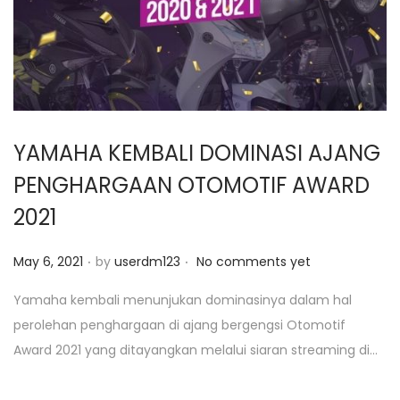
YAMAHA KEMBALI DOMINASI AJANG
PENGHARGAAN OTOMOTIF AWARD
2021
.
.
P
May 6, 2021
by
userdm123
No comments yet
o
Yamaha kembali menunjukan dominasinya dalam hal
s
perolehan penghargaan di ajang bergengsi Otomotif
t
Award 2021 yang ditayangkan melalui siaran streaming di…
e
d