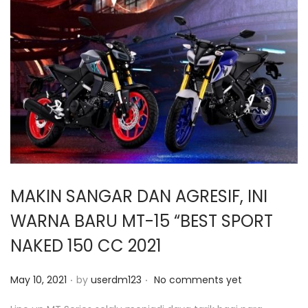
MAKIN SANGAR DAN AGRESIF, INI
WARNA BARU MT-15 “BEST SPORT
NAKED 150 CC 2021
.
.
P
May 10, 2021
by
userdm123
No comments yet
o