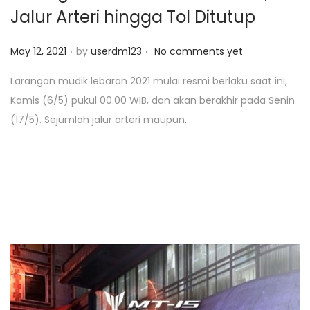
Jalur Arteri hingga Tol Ditutup
o
n
.
.
P
May 12, 2021
by
userdm123
No comments yet
o
Larangan mudik lebaran 2021 mulai resmi berlaku saat ini,
s
Kamis (6/5) pukul 00.00 WIB, dan akan berakhir pada Senin
t
(17/5). Sejumlah jalur arteri maupun…
e
d
o
n