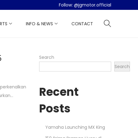
Follow:
@jgmotor.official
ARTS
INFO & NEWS
CONTACT
5
Search
Search
mperkenalkan
Recent
urkan…
Posts
Yamaha Launching MX King