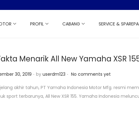
MOTOR
PROFIL
CABANG
SERVICE & SPAREP
Fakta Menarik All New Yamaha XSR 15
.
.
ember 30, 2019
by
userdm123
No comments yet
elang akhir tahun, PT Yamaha Indonesia Motor Mfg. resmi me
uk sport terbarunya, All New XSR 155. Yamaha Indonesia melunc