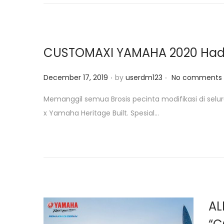
i
o
n
CUSTOMAXI YAMAHA 2020 Hadir 
.
.
P
December 17, 2019
by
userdm123
No comments 
o
Memanggil semua Brosis pecinta modifikasi di se
s
x Yamaha Heritage Built. Spesial...
t
e
d
o
n
AL