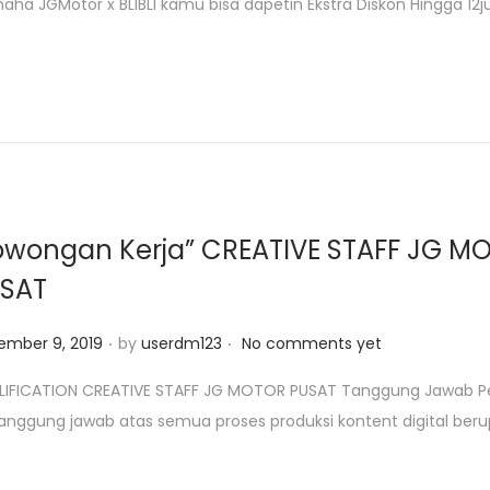
maha JGMotor x BLIBLI kamu bisa dapetin Ekstra Diskon Hingga 12j
owongan Kerja” CREATIVE STAFF JG M
SAT
.
.
ember 9, 2019
by
userdm123
No comments yet
IFICATION CREATIVE STAFF JG MOTOR PUSAT Tanggung Jawab Pek
anggung jawab atas semua proses produksi kontent digital ber