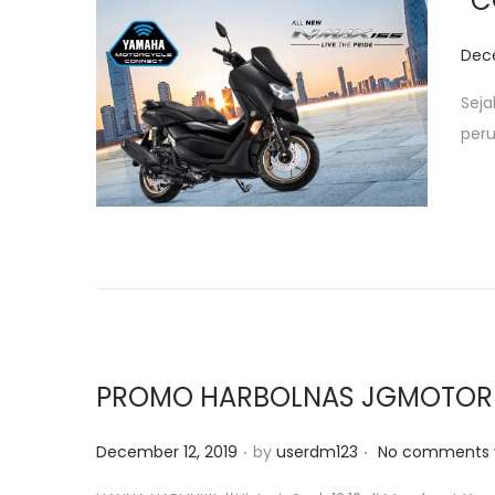
“C
P
Dece
o
Seja
s
peru
t
e
d
o
n
PROMO HARBOLNAS JGMOTOR X B
.
.
P
December 12, 2019
by
userdm123
No comments 
o