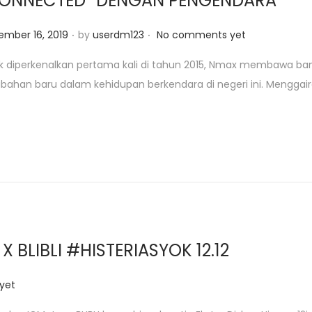
ONNECTED” DENGAN PENGENDARA
.
.
mber 16, 2019
by
userdm123
No comments yet
k diperkenalkan pertama kali di tahun 2015, Nmax membawa ba
bahan baru dalam kehidupan berkendara di negeri ini. Menggai
LIBLI #HISTERIASYOK 12.12
yet