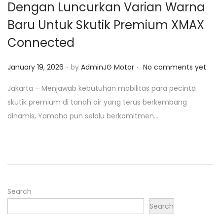
Dengan Luncurkan Varian Warna
o
Baru Untuk Skutik Premium XMAX
n
Connected
.
.
P
January 19, 2026
by
AdminJG Motor
No comments yet
o
Jakarta – Menjawab kebutuhan mobilitas para pecinta
s
skutik premium di tanah air yang terus berkembang
t
dinamis, Yamaha pun selalu berkomitmen…
e
d
o
n
Search
Search