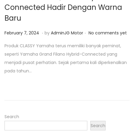
Connected Hadir Dengan Warna
o
n
Baru
.
.
P
F
February 7, 2024
by
AdminJG Motor
No comments yet
o
e
Produk CLASSY Yamaha terus memiliki banyak peminat,
s
b
seperti Yamaha Grand Filano Hybrid-Connected yang
t
r
menjadi pusat perhatian. Sejak pertama kali diperkenalkan
e
u
pada tahun…
d
a
o
r
n
y
7
,
2
Search
0
Search
2