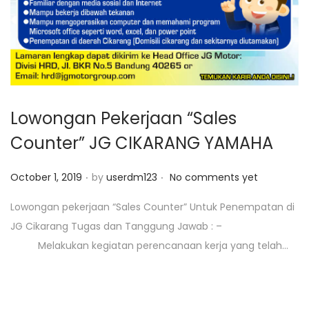
o
n
Lowongan Pekerjaan “Sales
Counter” JG CIKARANG YAMAHA
.
.
P
October 1, 2019
by
userdm123
No comments yet
o
Lowongan pekerjaan “Sales Counter” Untuk Penempatan di
s
JG Cikarang Tugas dan Tanggung Jawab : –
t
Melakukan kegiatan perencanaan kerja yang telah…
e
d
o