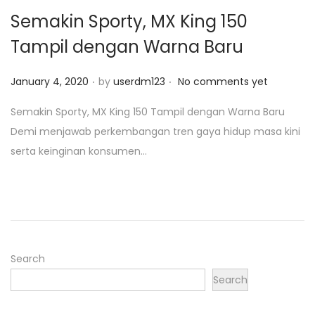
Semakin Sporty, MX King 150
o
n
Tampil dengan Warna Baru
.
.
P
January 4, 2020
by
userdm123
No comments yet
o
Semakin Sporty, MX King 150 Tampil dengan Warna Baru
s
Demi menjawab perkembangan tren gaya hidup masa kini
t
serta keinginan konsumen…
e
d
o
n
Search
Search