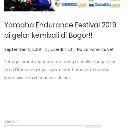
o
n
Yamaha Endurance Festival 2019
di gelar kembali di Bogor!!
.
.
P
September 11, 2019
by
userdm123
No comments yet
o
Sebagai brand sepeda motor yang memiliki image kuat
s
akan DNA racing-nya, maka tidak heran jika Yamaha
t
Indonesia terus berinovasi dalam…
e
d
o
n
Search