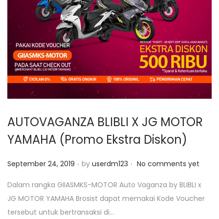
AUTOVAGANZA BLIBLI X JG MOTOR
YAMAHA (Promo Ekstra Diskon)
.
.
P
September 24, 2019
by
userdm123
No comments yet
o
Dalam rangka GIIASMKS-MOTOR Auto Vaganza by BLIBLI x
s
JG MOTOR YAMAHA Brosist dapat memakai Kode Voucher
t
tersebut untuk bertransaksi di…
e