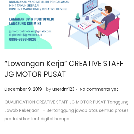
o
n
“Lowongan Kerja” CREATIVE STAFF
JG MOTOR PUSAT
.
.
P
December 9, 2019
by
userdm123
No comments yet
o
QUALIFICATION CREATIVE STAFF JG MOTOR PUSAT Tanggung
s
Jawab Pekerjaan : – Bertanggung jawab atas semua proses
t
produksi kontent digital berupa…
e
d