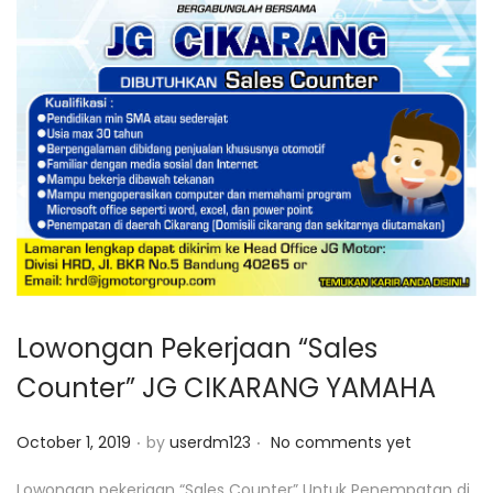
Lowongan Pekerjaan “Sales
Counter” JG CIKARANG YAMAHA
.
.
P
October 1, 2019
by
userdm123
No comments yet
o
Lowongan pekerjaan “Sales Counter” Untuk Penempatan di