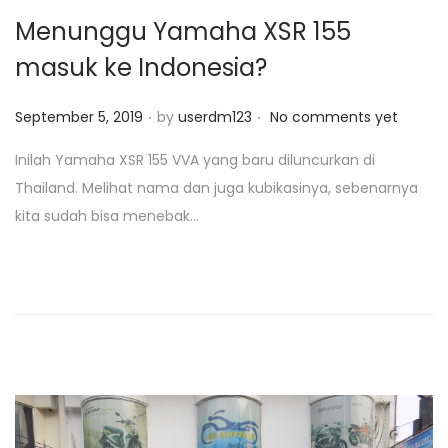
Menunggu Yamaha XSR 155
masuk ke Indonesia?
.
.
P
September 5, 2019
by
userdm123
No comments yet
o
Inilah Yamaha XSR 155 VVA yang baru diluncurkan di
s
Thailand. Melihat nama dan juga kubikasinya, sebenarnya
t
kita sudah bisa menebak…
e
d
o
n