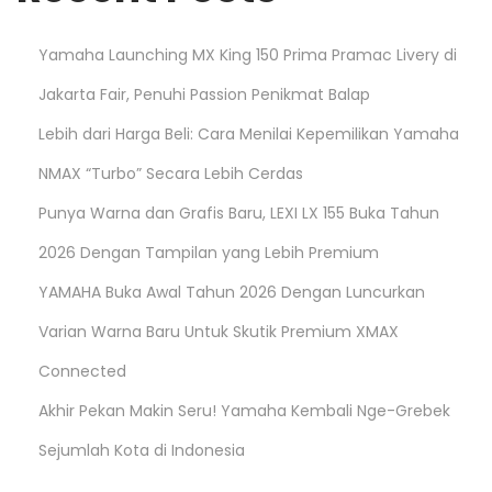
s
Yamaha Launching MX King 150 Prima Pramac Livery di
p
Jakarta Fair, Penuhi Passion Penikmat Balap
Lebih dari Harga Beli: Cara Menilai Kepemilikan Yamaha
a
NMAX “Turbo” Secara Lebih Cerdas
g
Punya Warna dan Grafis Baru, LEXI LX 155 Buka Tahun
2026 Dengan Tampilan yang Lebih Premium
i
YAMAHA Buka Awal Tahun 2026 Dengan Luncurkan
n
Varian Warna Baru Untuk Skutik Premium XMAX
Connected
a
Akhir Pekan Makin Seru! Yamaha Kembali Nge-Grebek
t
Sejumlah Kota di Indonesia