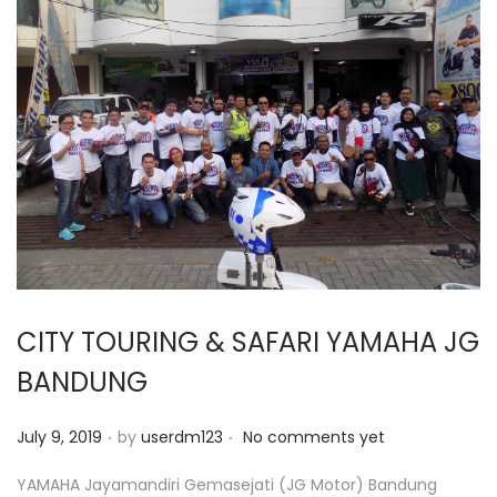
CITY TOURING & SAFARI YAMAHA JG
BANDUNG
.
.
P
July 9, 2019
by
userdm123
No comments yet
o
YAMAHA Jayamandiri Gemasejati (JG Motor) Bandung
s