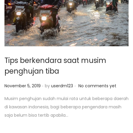
Tips berkendara saat musim
penghujan tiba
.
.
P
November 5, 2019
by
userdm123
No comments yet
o
Musim penghujan sudah mulai rata untuk beberapa daerah
s
di kawasan indonesia, bagi beberapa pengendara masih
t
saja belum bisa tertib apabila...
e
d