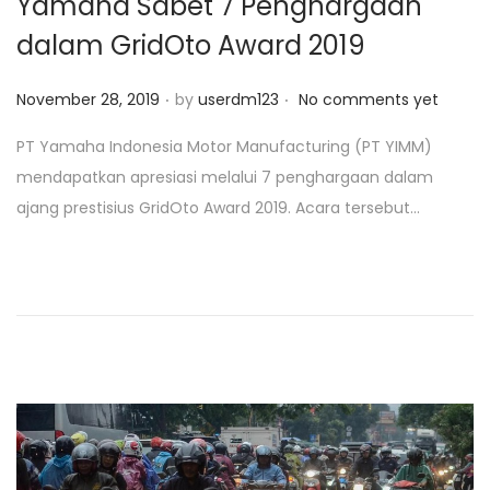
Yamaha Sabet 7 Penghargaan
dalam GridOto Award 2019
.
.
P
November 28, 2019
by
userdm123
No comments yet
o
PT Yamaha Indonesia Motor Manufacturing (PT YIMM)
s
mendapatkan apresiasi melalui 7 penghargaan dalam
t
ajang prestisius GridOto Award 2019. Acara tersebut…
e
d
o
n