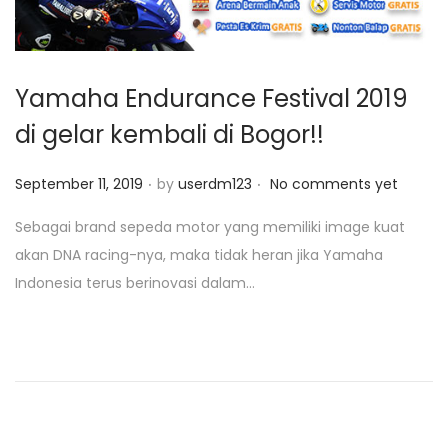
Yamaha Endurance Festival 2019
di gelar kembali di Bogor!!
.
.
P
September 11, 2019
by
userdm123
No comments yet
o
Sebagai brand sepeda motor yang memiliki image kuat
s
akan DNA racing-nya, maka tidak heran jika Yamaha
t
Indonesia terus berinovasi dalam…
e
d
o
n