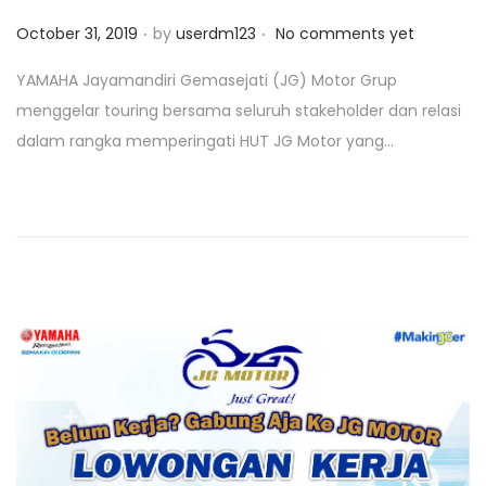
.
.
P
October 31, 2019
by
userdm123
No comments yet
o
YAMAHA Jayamandiri Gemasejati (JG) Motor Grup
s
menggelar touring bersama seluruh stakeholder dan relasi
t
dalam rangka memperingati HUT JG Motor yang...
e
d
o
n