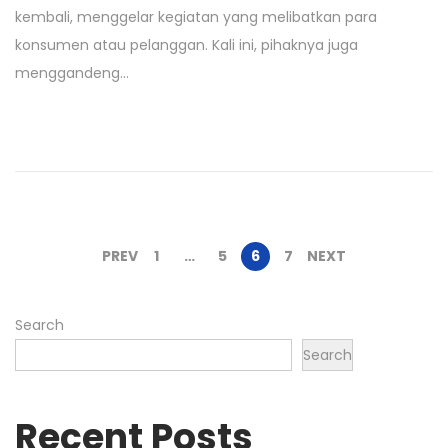
kembali, menggelar kegiatan yang melibatkan para
t
konsumen atau pelanggan. Kali ini, pihaknya juga
e
menggandeng…
d
o
n
P
PREV
1
…
5
6
7
NEXT
o
Search
Search
s
t
Recent Posts