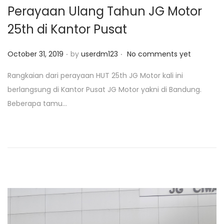
Perayaan Ulang Tahun JG Motor
25th di Kantor Pusat
.
.
P
October 31, 2019
by
userdm123
No comments yet
o
Rangkaian dari perayaan HUT 25th JG Motor kali ini
s
berlangsung di Kantor Pusat JG Motor yakni di Bandung.
t
Beberapa tamu...
e
d
o
n