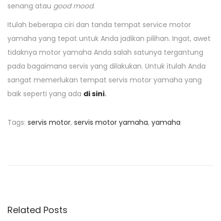
senang atau
good mood
.
Itulah beberapa ciri dan tanda tempat service motor
yamaha yang tepat untuk Anda jadikan pilihan. Ingat, awet
tidaknya motor yamaha Anda salah satunya tergantung
pada bagaimana servis yang dilakukan. Untuk itulah Anda
sangat memerlukan tempat servis motor yamaha yang
baik seperti yang ada
di sini
.
Tags
:
servis motor
,
servis motor yamaha
,
yamaha
P
P
P
r
i
o
e
l
v
i
s
i
h
o
a
Related Posts
u
n