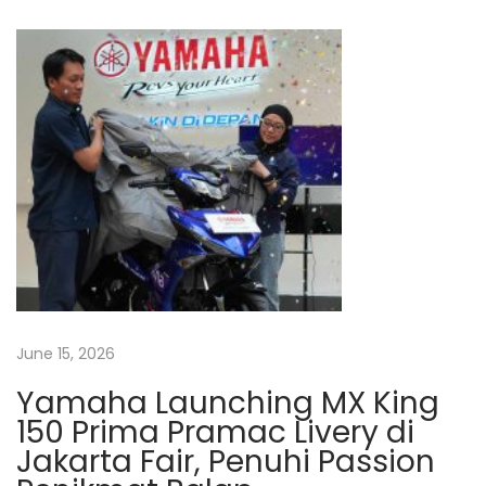
t
s
T
n
p
e
o
r
a
s
b
t
a
v
:
i
k
i
D
e
g
a
l
a
June 15, 2026
e
r
Yamaha Launching MX King
t
M
150 Prima Pramac Livery di
o
Jakarta Fair, Penuhi Passion
i
t