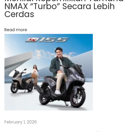
NMAX “Turbo” Secara Lebih
b
Cerdas
e
l
Read more
i
a
n
A
n
d
a
N
T
e
i
x
p
t
s
February 1, 2026
p
M
o
e