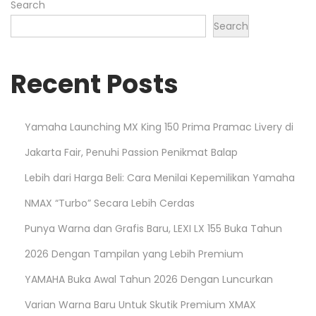
Search
P
Search
e
n
Recent Posts
g
h
u
Yamaha Launching MX King 150 Prima Pramac Livery di
j
Jakarta Fair, Penuhi Passion Penikmat Balap
a
n
Lebih dari Harga Beli: Cara Menilai Kepemilikan Yamaha
NMAX “Turbo” Secara Lebih Cerdas
Punya Warna dan Grafis Baru, LEXI LX 155 Buka Tahun
2026 Dengan Tampilan yang Lebih Premium
YAMAHA Buka Awal Tahun 2026 Dengan Luncurkan
Varian Warna Baru Untuk Skutik Premium XMAX