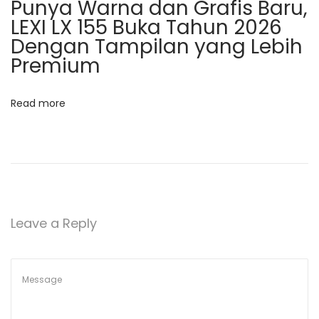
Punya Warna dan Grafis Baru,
s
m
LEXI LX 155 Buka Tahun 2026
t
i
Dengan Tampilan yang Lebih
:
l
Premium
i
h
Read more
M
o
t
o
r
H
Leave a Reply
a
n
d
a
l