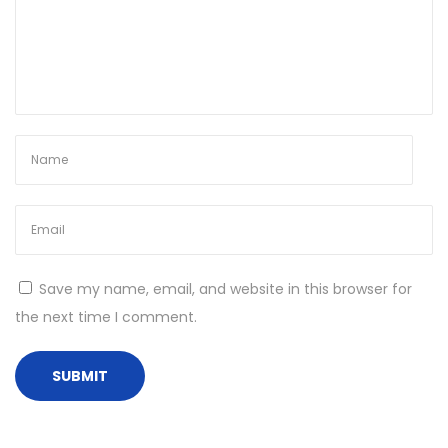
u
n
t
u
k
H
a
d
a
p
Save my name, email, and website in this browser for
i
the next time I comment.
M
u
s
i
m